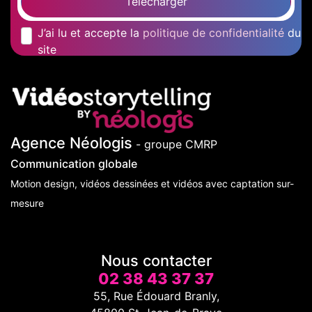
Télécharger
J’ai lu et accepte la
politique de confidentialité
du
site
Agence Néologis
- groupe CMRP
Communication globale
Motion design, vidéos dessinées et vidéos avec captation sur-
mesure
Nous contacter
02 38 43 37 37
55, Rue Édouard Branly,