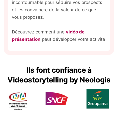
incontournable pour séduire vos prospects
et les convaincre de la valeur de ce que
vous proposez.
Découvrez comment une
vidéo de
présentation
peut développer votre activité
Ils font confiance à
Videostorytelling by Neologis
Expliquer un concept
Informer et sensibiliser
Valoriser un événement
Renforcer l’engagement
La vidéo explicative est un excellent moyen de
Les vidéos de sensibilisation, surtout
La vidéo événementielle est le format idéal
Dans le cadre de la communication interne, la
rendre les idées complexes compréhensibles.
lorsqu’elles adoptent le principe du
pour capturer et valoriser un événement
vidéo est un excellent moyen de renforcer