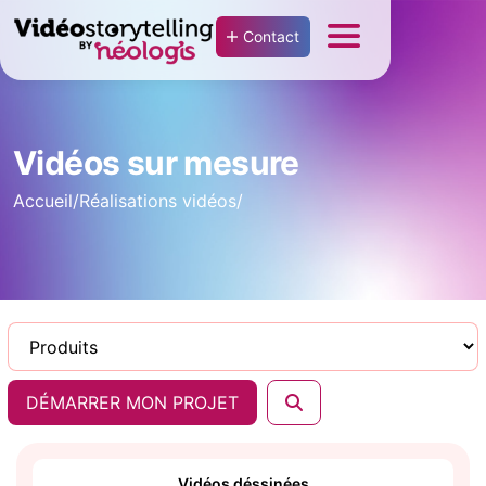
Contact
Vidéos sur mesure
Accueil
/
Réalisations vidéos
/
DÉMARRER MON PROJET
Vidéos déssinées