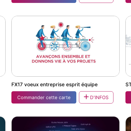
FX164 carte vœux virtuelle avec logo
ST
FX17 voeux entreprise esprit équipe
ST
Commander cette carte
D'INFOS
FX17 voeux entreprise esprit équipe
ST