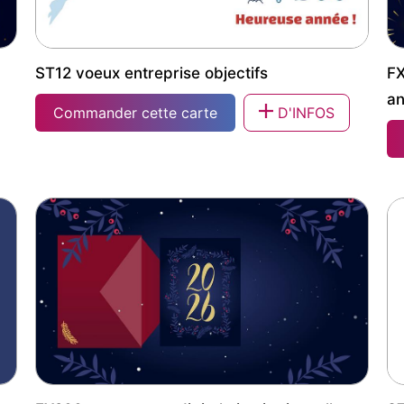
ST12 voeux entreprise objectifs
FX
a
Commander cette carte
D'INFOS
ST12 voeux entreprise objectifs
FX
a