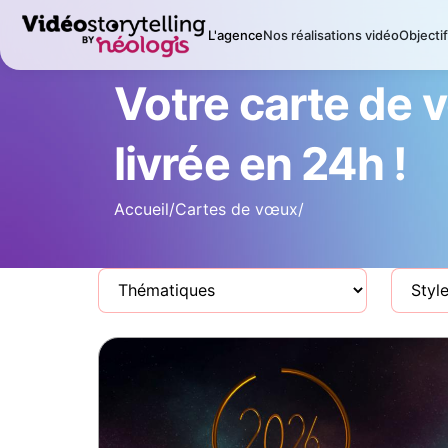
L'agence
Nos réalisations vidéo
Objecti
Votre carte de 
livrée en 24h !
Accueil
/
Cartes de vœux
/