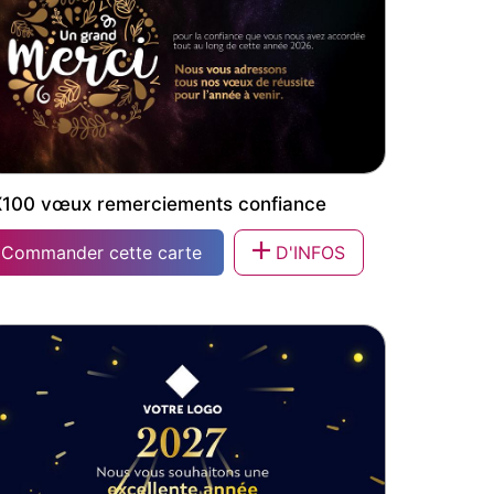
100 vœux remerciements confiance
Commander cette carte
D'INFOS
100 vœux remerciements confiance