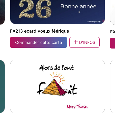
FX213 ecard voeux féérique
FX
Commander cette carte
D'INFOS
FX213 ecard voeux féérique
FX