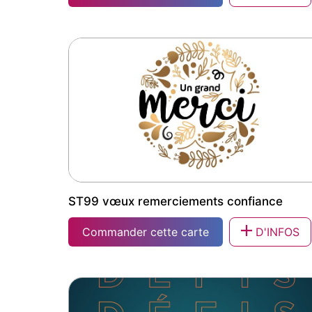
ST91 vœux avenir innovation
ST99 vœux remerciements confiance
Commander cette carte
D'INFOS
ST99 vœux remerciements confiance