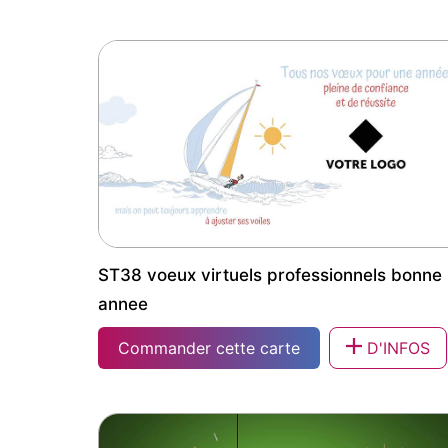
FX58 carte vœux originale entreprise
ST38 voeux virtuels professionnels bonne
annee
Commander cette carte
D'INFOS
ST38 voeux virtuels professionnels bonne
annee