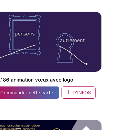
81 carte voeux motion design
186 animation vœux avec logo
Commander cette carte
D'INFOS
186 animation vœux avec logo