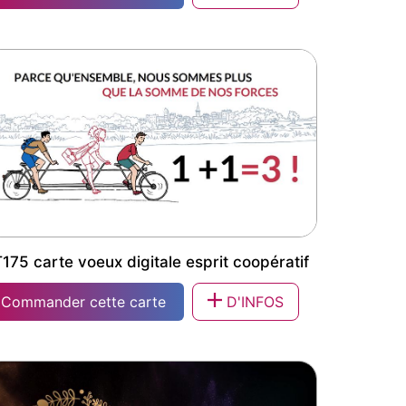
47 carte vœux nouvel an
175 carte voeux digitale esprit coopératif
Commander cette carte
D'INFOS
175 carte voeux digitale esprit coopératif