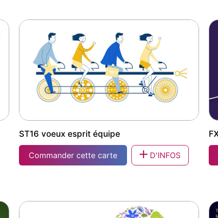
ST10 voeux énergie intelligence collective
FX
ST16 voeux esprit équipe
FX
Commander cette carte
D'INFOS
ST16 voeux esprit équipe
FX