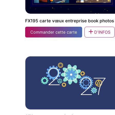
FX195 carte vœux entreprise book photos
Commander cette carte
D'INFOS
FX195 carte vœux entreprise book photos