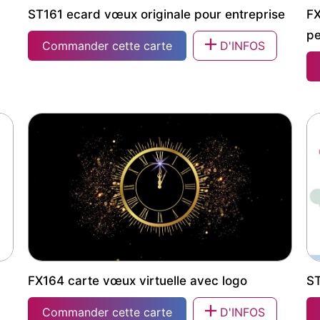
ST161 ecard vœux originale pour entreprise
FX
pe
Commander cette carte
D'INFOS
ST161 ecard vœux originale pour entreprise
FX
p
FX164 carte vœux virtuelle avec logo
ST
Commander cette carte
D'INFOS