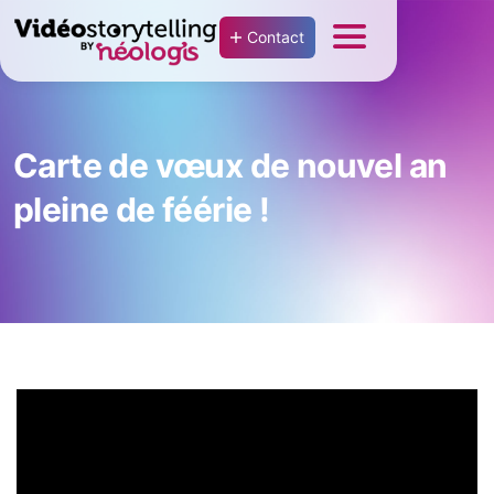
Contact
Carte de vœux de nouvel an
pleine de féérie !