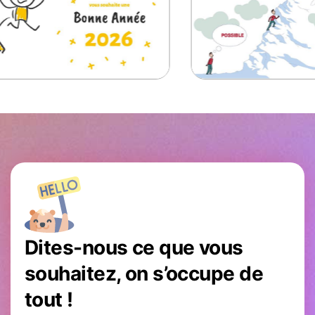
FX158 ecard voeux originale
FX1
solidarite
ent
# Vidéos Premium
# Vi
50 vœux dessinés audace
ST47 carte 
idéos Optimum
# Vidéos Optimu
Dites-nous ce que vous
souhaitez, on s’occupe de
tout !