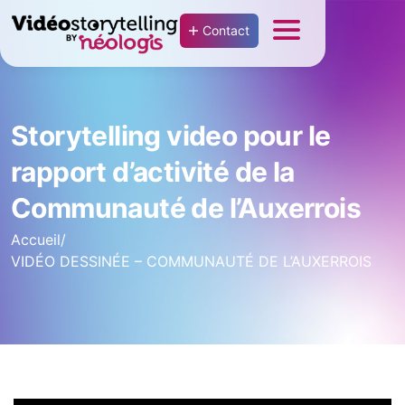
Contact
Storytelling video pour le
rapport d’activité de la
Communauté de l’Auxerrois
Accueil
/
VIDÉO DESSINÉE – COMMUNAUTÉ DE L’AUXERROIS