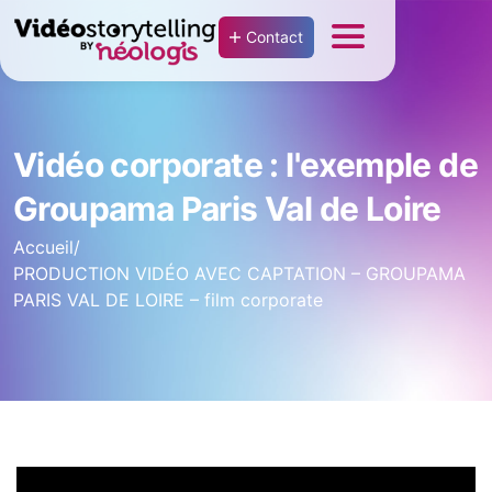
Contact
Vidéo corporate : l'exemple de
Groupama Paris Val de Loire
Accueil
/
PRODUCTION VIDÉO AVEC CAPTATION – GROUPAMA
PARIS VAL DE LOIRE – film corporate