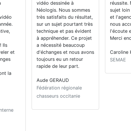
a
vidéo dessinée à
réussite.
Néologis. Nous sommes
sujet loin
 vidéo
très satisfaits du résultat,
et l'agen
année.
sur un sujet pourtant très
nous acc
tive,
technique et pas évident
l'écoute e
à appréhender. Ce projet
Merci enc
 Ils
a nécessité beaucoup
eler et
d'échanges et nous avons
Caroline
enges
toujours eu un retour
SEMAE
rapide de leur part.
ont la
Aude GERAUD
Fédération régionale
chasseurs occitanie
nterne