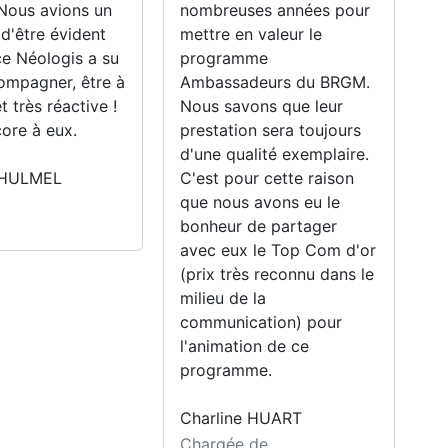
 Nous avions un
nombreuses années pour
ré
 d'être évident
mettre en valeur le
su
ce Néologis a su
programme
no
ompagner, être à
Ambassadeurs du BRGM.
hé
t très réactive !
Nous savons que leur
su
ore à eux.
prestation sera toujours
ce
d'une qualité exemplaire.
 HULMEL
C'est pour cette raison
H
que nous avons eu le
Ar
bonheur de partager
avec eux le Top Com d'or
(prix très reconnu dans le
milieu de la
communication) pour
l'animation de ce
programme.
Charline HUART
Chargée de