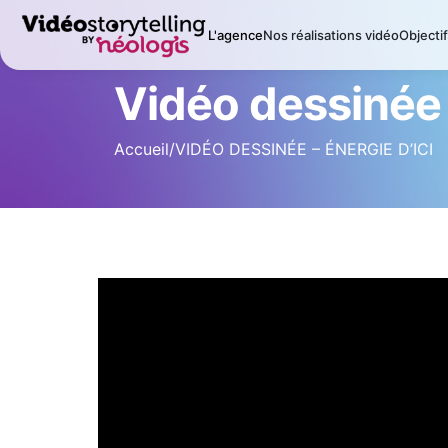
L'agence
Nos réalisations vidéo
Objecti
Vidéo dessinée :
Accueil
/
VIDÉO DESSINÉE – ÉNERGIE D’ICI