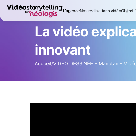
L'agence
Nos réalisations vidéo
Objecti
La vidéo explic
innovant
Accueil
/
VIDÉO DESSINÉE – Manutan – Vidéo 