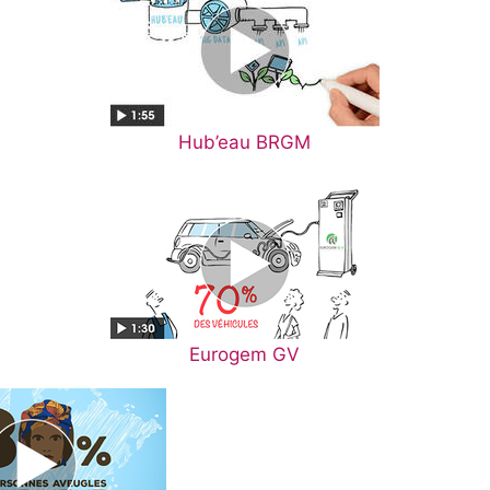
Hub’eau BRGM
Eurogem GV