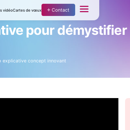
Contact
fs vidéo
Cartes de vœux
ative pour démystifie
explicative concept innovant