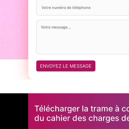
ENVOYEZ LE MESSAGE
Télécharger la trame à c
du cahier des charges de