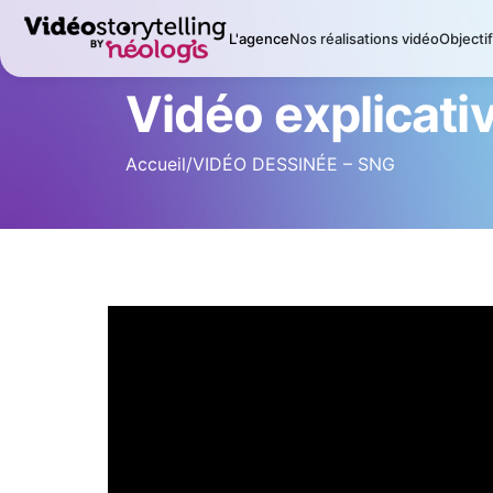
L'agence
Nos réalisations vidéo
Objecti
Vidéo explicati
Accueil
/
VIDÉO DESSINÉE – SNG