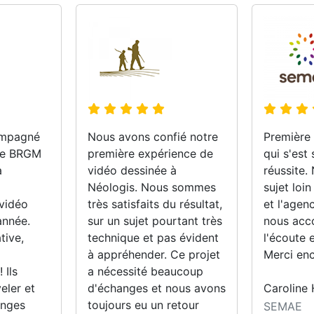
ompagné
Nous avons confié notre
Première 
 le BRGM
première expérience de
qui s'est
a
vidéo dessinée à
réussite.
Néologis. Nous sommes
sujet loin
 vidéo
très satisfaits du résultat,
et l'agen
année.
sur un sujet pourtant très
nous acc
tive,
technique et pas évident
l'écoute e
à appréhender. Ce projet
Merci enc
 Ils
a nécessité beaucoup
eler et
d'échanges et nous avons
Caroline
enges
toujours eu un retour
SEMAE