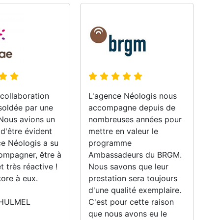
collaboration
L'agence Néologis nous
No
 soldée par une
accompagne depuis de
co
 Nous avions un
nombreuses années pour
ré
 d'être évident
mettre en valeur le
su
ce Néologis a su
programme
no
ompagner, être à
Ambassadeurs du BRGM.
hé
t très réactive !
Nous savons que leur
su
ore à eux.
prestation sera toujours
ce
d'une qualité exemplaire.
 HULMEL
C'est pour cette raison
H
que nous avons eu le
Ar