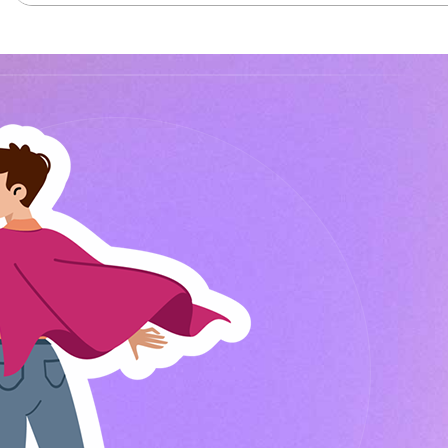
ST91 vœux avenir innovation
# Vidéos Optimum