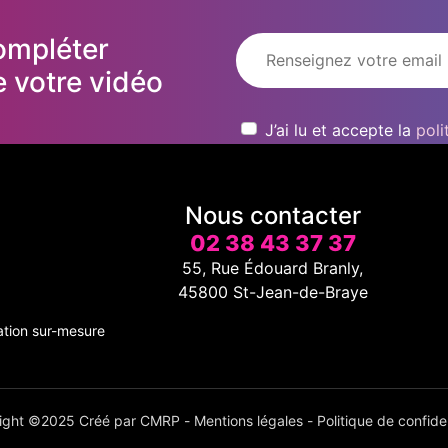
ompléter
 votre vidéo
J’ai lu et accepte la
poli
Nous contacter
02 38 43 37 37
55, Rue Édouard Branly,
45800 St-Jean-de-Braye
ation sur-mesure
ight ©2025 Créé par
CMRP
-
Mentions légales
-
Politique de confiden