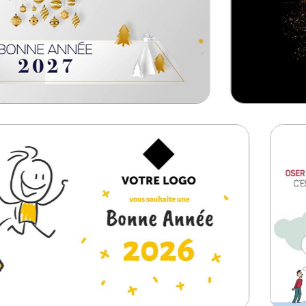
onnelle mail
FX164 carte vœux vir
# Vidéos Premium