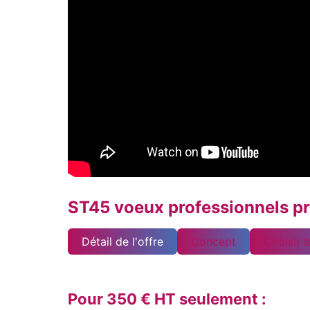
ST45 voeux professionnels pr
Détail de l'offre
Concept
Choisir 
Pour 350 € HT seulement :