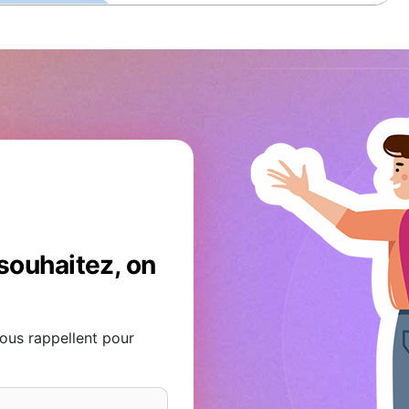
ST47 carte vœux nouvel an
# Vidéos Optimum
souhaitez, on
ous rappellent pour