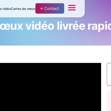
Contact
fs vidéo
Cartes de vœux
vœux vidéo livrée rap