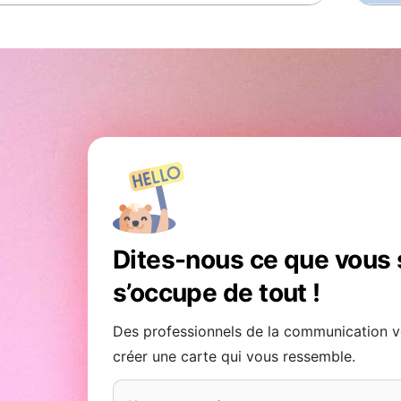
ST50 vœux dessinés audace
 Vidéos Optimum
Dites-nous ce que vous 
s’occupe de tout !
Des professionnels de la communication v
créer une carte qui vous ressemble.