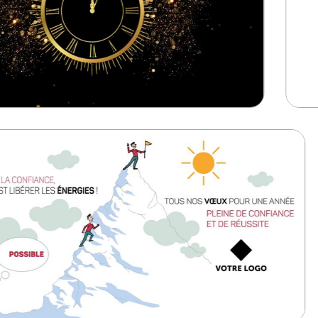
tuelle avec logo
FX193 carte b
# Vidéos Premium