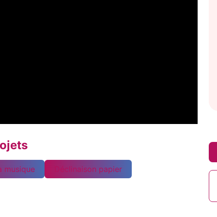
ojets
la musique
Déclinaison papier