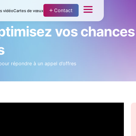
Contact
fs vidéo
Cartes de vœux
optimisez vos chance
s
ur répondre à un appel d’offres