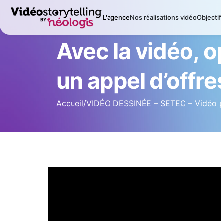
L'agence
Nos réalisations vidéo
Objecti
Avec la vidéo, 
un appel d’offre
Accueil
/
VIDÉO DESSINÉE – SETEC – Vidéo po