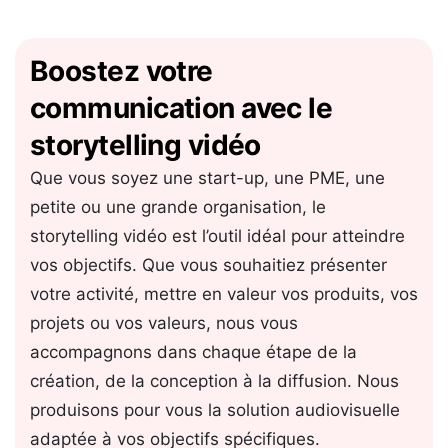
Boostez votre
communication avec le
Détail
storytelling vidéo
– CHAMBRE
MOTION DESIGN ET
E
ANIMATION 3D – GAMS –
Que vous soyez une start-up, une PME, une
es reçues
Anatomie et plaisir féminin
petite ou une grande organisation, le
storytelling vidéo est l’outil idéal pour atteindre
vos objectifs. Que vous souhaitiez présenter
votre activité, mettre en valeur vos produits, vos
projets ou vos valeurs, nous vous
accompagnons dans chaque étape de la
création, de la conception à la diffusion. Nous
produisons pour vous la solution audiovisuelle
adaptée à vos objectifs spécifiques.