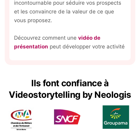
incontournable pour séduire vos prospects
et les convaincre de la valeur de ce que
vous proposez.
Découvrez comment une
vidéo de
présentation
peut développer votre activité
Ils font confiance à
Videostorytelling by Neologis
Expliquer un concept
Informer et sensibiliser
Valoriser un événement
Renforcer l’engagement
La vidéo explicative est un excellent moyen de
Les vidéos de sensibilisation, surtout
La vidéo événementielle est le format idéal
Dans le cadre de la communication interne, la
rendre les idées complexes compréhensibles.
lorsqu’elles adoptent le principe du
pour capturer et valoriser un événement
vidéo est un excellent moyen de renforcer