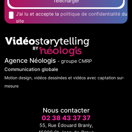
Télécharger
J’ai lu et accepte la
politique de confidentialité
du
site
Agence Néologis
- groupe CMRP
Communication globale
Motion design, vidéos dessinées et vidéos avec captation sur-
mesure
Nous contacter
02 38 43 37 37
55, Rue Édouard Branly,