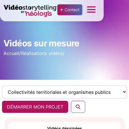
Contact
Vidéos sur mesure
Accueil
/
Réalisations vidéos
/
DÉMARRER MON PROJET
Vidéos déssinées