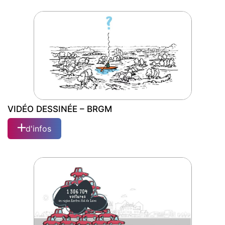
VIDÉO DESSINÉE – GROUPE
HOSPITALIER DIACONESSES CROIX
SAINT SIMON
VIDÉO DESSINÉE – BRGM
d'infos
VIDÉO DESSINÉE – BRGM